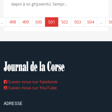
dapoi à so ghjuventù. Sempr...
...
498
499
500
501
502
503
504
...
5
Suivez-nous sur Facebook
Suivez-nous sur YouTube
ADRESSE