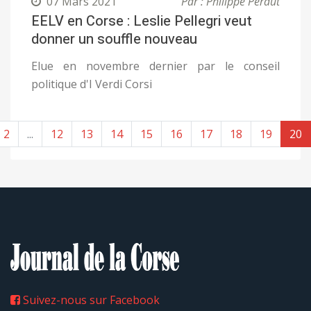
07 Mars 2021
Par : Philippe Peraut
EELV en Corse : Leslie Pellegri veut
donner un souffle nouveau
Elue en novembre dernier par le conseil
politique d'I Verdi Corsi
2
...
12
13
14
15
16
17
18
19
20
Suivez-nous sur Facebook