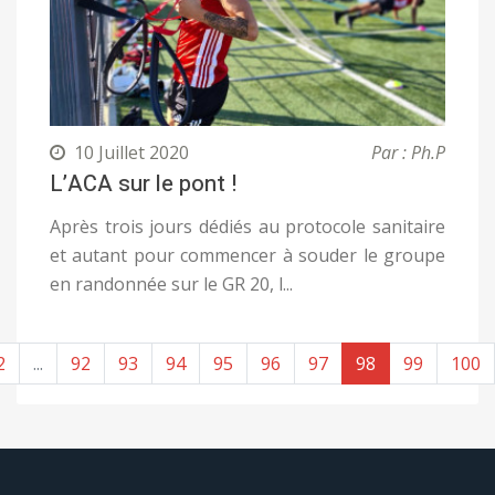
10 Juillet 2020
Par : Ph.P
L’ACA sur le pont !
Après trois jours dédiés au protocole sanitaire
et autant pour commencer à souder le groupe
en randonnée sur le GR 20, l...
2
...
92
93
94
95
96
97
98
99
100