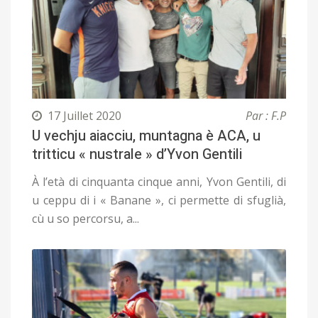
17 Juillet 2020
Par : F.P
U vechju aiacciu, muntagna è ACA, u
tritticu « nustrale » d’Yvon Gentili
À l’età di cinquanta cinque anni, Yvon Gentili, di
u ceppu di i « Banane », ci permette di sfuglià,
cù u so percorsu, a...