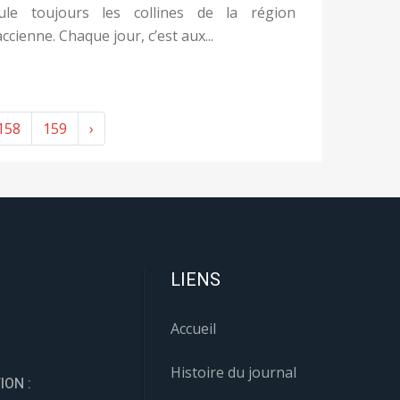
ule toujours les collines de la région
accienne. Chaque jour, c’est aux...
158
159
›
LIENS
Accueil
Histoire du journal
ION :