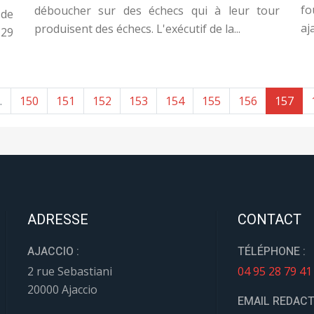
fo
déboucher sur des échecs qui à leur tour
 de
aj
produisent des échecs. L'exécutif de la...
 29
.
150
151
152
153
154
155
156
157
ADRESSE
CONTACT
AJACCIO :
TÉLÉPHONE :
2 rue Sebastiani
04 95 28 79 41
20000 Ajaccio
EMAIL REDACT