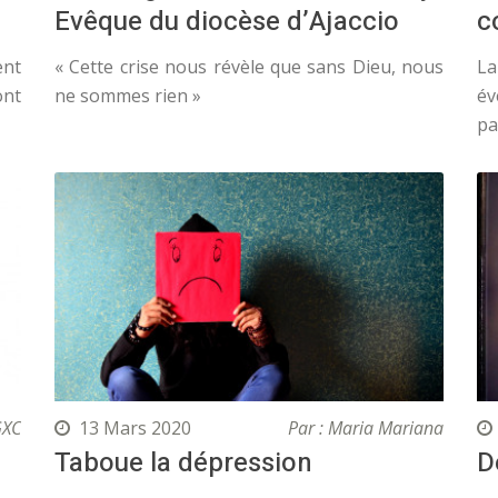
Evêque du diocèse d’Ajaccio
c
ent
« Cette crise nous révèle que sans Dieu, nous
La
ont
ne sommes rien »
év
pa
GXC
13 Mars 2020
Par : Maria Mariana
Taboue la dépression
D