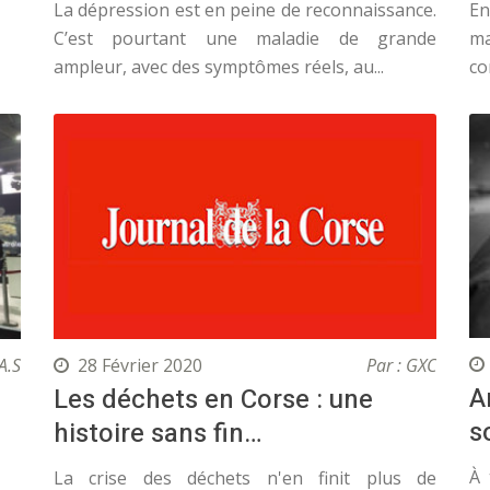
La dépression est en peine de reconnaissance.
En
C’est pourtant une maladie de grande
m
ampleur, avec des symptômes réels, au...
c
A.S
28 Février 2020
Par : GXC
A
Les déchets en Corse : une
s
histoire sans fin…
À 
La crise des déchets n'en finit plus de