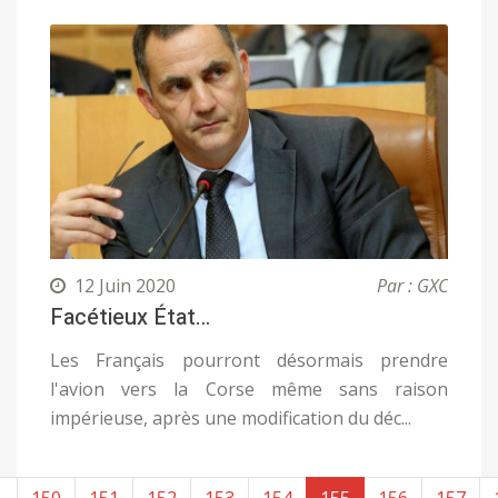
12 Juin 2020
Par : GXC
Facétieux État…
Les Français pourront désormais prendre
l'avion vers la Corse même sans raison
impérieuse, après une modification du déc...
.
150
151
152
153
154
155
156
157