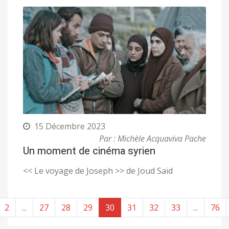
15 Décembre 2023
Par : Michèle Acquaviva Pache
Un moment de cinéma syrien
<< Le voyage de Joseph >> de Joud Saïd
2
...
27
28
29
30
31
32
33
...
76