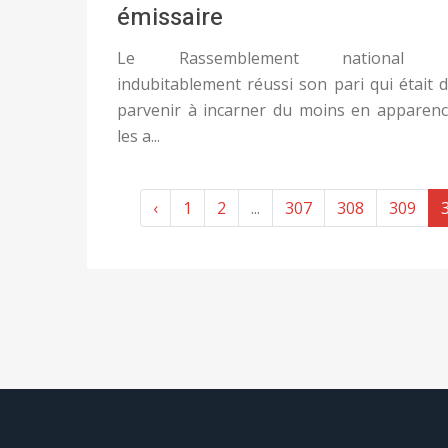
émissaire
Le Rassemblement national 
indubitablement réussi son pari qui était 
parvenir à incarner du moins en apparen
les a...
‹
1
2
...
307
308
309