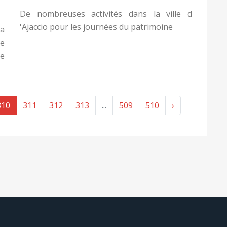
De nombreuses activités dans la ville d
'Ajaccio pour les journées du patrimoine
a
de
ce
310
311
312
313
...
509
510
›