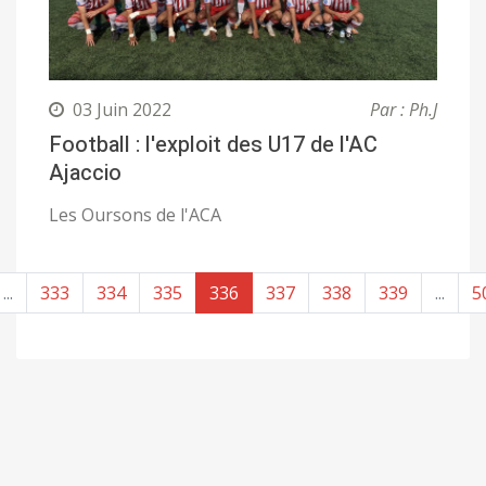
03 Juin 2022
Par : Ph.J
Football : l'exploit des U17 de l'AC
Ajaccio
Les Oursons de l'ACA
...
333
334
335
336
337
338
339
...
5