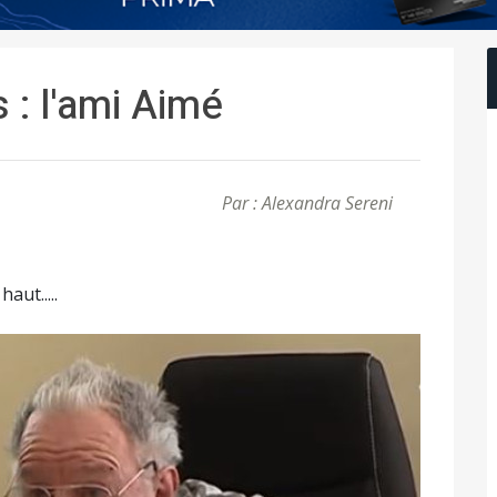
 : l'ami Aimé
Par : Alexandra Sereni
aut.....