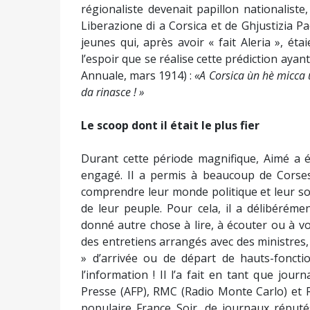
régionaliste devenait papillon nationalist
Liberazione di a Corsica et de Ghjustizia Pa
jeunes qui, après avoir « fait Aleria », ét
l’espoir que se réalise cette prédiction ayant
Annuale, mars 1914) :
«A Corsica ùn hè micca 
da rinasce ! »
Le scoop dont il était le plus fier
Durant cette période magnifique, Aimé a é
engagé. Il a permis à beaucoup de Corses 
comprendre leur monde politique et leur soci
de leur peuple. Pour cela, il a délibéréme
donné autre chose à lire, à écouter ou à v
des entretiens arrangés avec des ministres,
» d’arrivée ou de départ de hauts-fonctio
l’information ! Il l’a fait en tant que jou
Presse (AFP), RMC (Radio Monte Carlo) et 
populaire France Soir, de journaux réputé