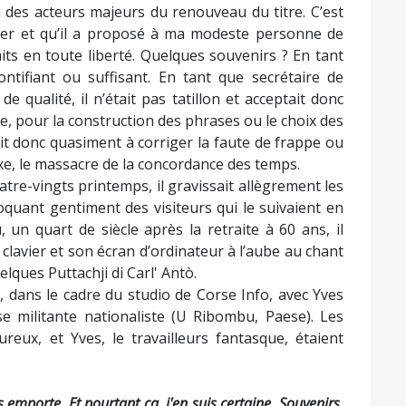
un des acteurs majeurs du renouveau du titre. C’est
trer et qu’il a proposé à ma modeste personne de
its en toute liberté. Quelques souvenirs ? En tant
ontifiant ou suffisant. En tant que secrétaire de
de qualité, il n’était pas tatillon et acceptait donc
e, pour la construction des phrases ou le choix des
nait donc quasiment à corriger la faute de frappe ou
axe, le massacre de la concordance des temps.
re-vingts printemps, il gravissait allègrement les
quant gentiment des visiteurs qui le suivaient en
, un quart de siècle après la retraite à 60 ans, il
clavier et son écran d’ordinateur à l’aube au chant
lques Puttachji di Carl' Antò.
, dans le cadre du studio de Corse Info, avec Yves
se militante nationaliste (U Ribombu, Paese). Les
ureux, et Yves, le travailleurs fantasque, étaient
 emporte. Et pourtant ça, j'en suis certaine, Souvenirs,