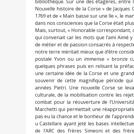
bibliothèque. Sur une des étagères, entre 
Nouvelle histoire de la Corse » de Jacques G
1769 et de « Main basse sur une île », le man
dans nos consciences que la Corse était plus 
Mais, surtout, « Honorable correspondant, ci
qui convenait car les mots que l’ami Aimé y
de métier et de passion consacrés à respecter
notre terre méritait mieux que d’être consid
postale Yvon ou un immense « bronze cul
quelques phrases puis en relisant la préfa
une certaine idée de la Corse et une grande 
souvenir de cette magnifique période qui
années Pietri. Une nouvelle Corse se levai
culturale, de la mobilisation contre les re
combat pour la réouverture de l’Università
Marchetti qui permettait une réappropriatio
pas eu la chance et le bonheur de l’apprendre
u Castellare ayant jeté les bases intellectu
de l’ARC des frères Simeoni et des frère