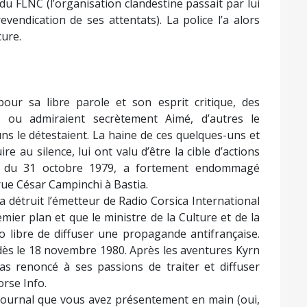
 du FLNC (l’organisation clandestine passait par lui
vendication de ses attentats). La police l’a alors
cure.
ur sa libre parole et son esprit critique, des
t ou admiraient secrètement Aimé, d’autres le
uns le détestaient. La haine de ces quelques-uns et
re au silence, lui ont valu d’être la cible d’actions
it du 31 octobre 1979, a fortement endommagé
 rue César Campinchi à Bastia.
, a détruit l’émetteur de Radio Corsica International
ier plan et que le ministre de la Culture et de la
o libre de diffuser une propagande antifrançaise.
 dès le 18 novembre 1980. Après les aventures Kyrn
pas renoncé à ses passions de traiter et diffuser
orse Info.
u journal que vous avez présentement en main (oui,