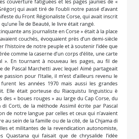
les couverture fatiguées et les pages jaunies de «
régorj qui avait tiré de l’oubli notre passé d’avant
ifeste du Front Régionaliste Corse, qui avait inscrit
qu’une Île de Beauté, le livre était rangé.
nquante ans journaliste en Corse » était à la place
 avaient couchés, évoquaient près d’un demi-siècle
 l’histoire de notre peuple et à soutenir l’idée que
érée comme la caserne d’un corps d’élite, une carte
 ». En tournant à nouveau les pages, au fil de
ce de Pascal Marchetti avec lequel Aimé partageait
passion pour l’Italie, il m’est d’ailleurs revenu le
 furent les années 1970 mais aussi les grandes
t. Elle était porteuse du Riacquistu linguisticu è
jets des « boues rouges » au large du Cap Corse, du
 di Corti, de la méthode Assimil écrite par Pascal
n de notre langue par celles et ceux qui n’avaient
 au sein de la famille ou de la cité, de la Chjama di
elles et militantes de la revendication autonomiste,
s Quastana qui faisait que de chrysalide l’idée