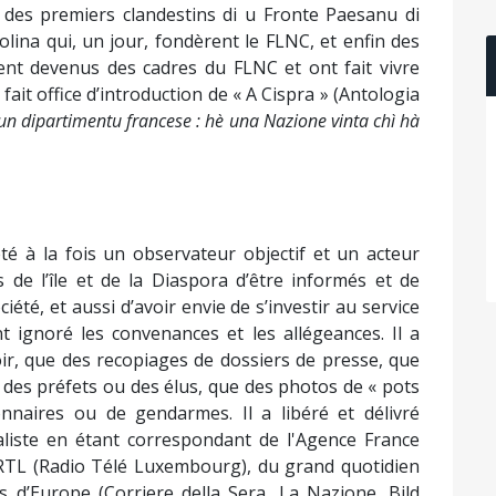
e, des premiers clandestins di u Fronte Paesanu di
olina qui, un jour, fondèrent le FLNC, et enfin des
aient devenus des cadres du FLNC et ont fait vivre
 fait office d’introduction de « A Cispra » (Antologia
un dipartimentu francese : hè una Nazione vinta chì hà
té à la fois un observateur objectif et un acteur
de l’île et de la Diaspora d’être informés et de
été, et aussi d’avoir envie de s’investir au service
nt ignoré les convenances et les allégeances. Il a
oir, que des recopiages de dossiers de presse, que
 des préfets ou des élus, que des photos de « pots
nnaires ou de gendarmes. Il a libéré et délivré
rnaliste en étant correspondant de l'Agence France
RTL (Radio Télé Luxembourg), du grand quotidien
s d’Europe (Corriere della Sera, La Nazione, Bild