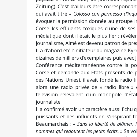
Zeitung). C’est d’ailleurs être correspondan
qui avait titré
« Colosso con permesso d'inqui
évoquer la permission donnée au groupe in
Corse les effluents toxiques d'une de ses
médiatique dont il était le plus fier : révé
journalisme, Aimé est devenu patron de pre
Il a d’abord été l’initiateur du magazine Ky
dizaines de milliers d’exemplaires puis avec
Conférence méditerranéenne contre la poll
Corse et demandé aux Etats présents de po
des Nations Unies), il avait fondé la radio li
alors une radio privée de « radio libre » 
télévision relevaient d’un monopole d'Ét
journaliste.
Il a confirmé avoir un caractère aussi fichu 
puissants et des influents en s’inspirant
Beaumarchais :
« Sans la liberté de blâmer, il
hommes qui redoutent les petits écrits. »
Sa vol