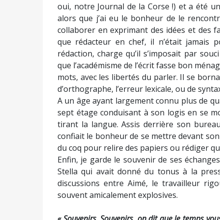
oui, notre Journal de la Corse !) et a été 
alors que j’ai eu le bonheur de le rencon
collaborer en exprimant des idées et des fa
que rédacteur en chef, il n’était jamais p
rédaction, charge qu’il s’imposait par souci 
que l’académisme de l’écrit fasse bon ménag
mots, avec les libertés du parler. Il se bor
d’orthographe, l’erreur lexicale, ou de synt
A un âge ayant largement connu plus de quat
sept étage conduisant à son logis en se mo
tirant la langue. Assis derrière son bureau
confiait le bonheur de se mettre devant son 
du coq pour relire des papiers ou rédiger que
Enfin, je garde le souvenir de ses échanges
Stella qui avait donné du tonus à la pres
discussions entre Aimé, le travailleur rigo
souvent amicalement explosives.
« Souvenirs, Souvenirs, on dit que le temps vous