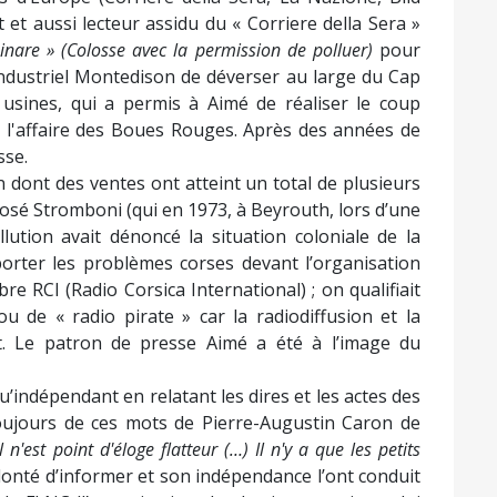
t et aussi lecteur assidu du « Corriere della Sera »
nare » (Colosse avec la permission de polluer)
pour
dustriel Montedison de déverser au large du Cap
 usines, qui a permis à Aimé de réaliser le coup
ler l'affaire des Boues Rouges. Après des années de
sse.
rn dont des ventes ont atteint un total de plusieurs
 José Stromboni (qui en 1973, à Beyrouth, lors d’une
ution avait dénoncé la situation coloniale de la
rter les problèmes corses devant l’organisation
bre RCI (Radio Corsica International) ; on qualifiait
ou de « radio pirate » car la radiodiffusion et la
at. Le patron de presse Aimé a été à l’image du
qu’indépendant en relatant les dires et les actes des
 toujours de ces mots de Pierre-Augustin Caron de
 n'est point d'éloge flatteur (…) Il n'y a que les petits
onté d’informer et son indépendance l’ont conduit