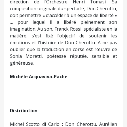
Michèle Acquaviva-Pache
Distribution
Michel Scotto di Carlo : Don Cherottu. Aurélien
Gabrielli : Sancho la pansa. Aurelia Ferrali : la nièce,
la paysanne, la conteuse. Pierre Le Boa : l’étudiant,
le paysan, la marionnette de Don Cherottu. Pierre
Pascalini : le curé, le barbier, Passamonti. Jordan
Large : berger. Elisabeth Dominici : gouvernante.
Jean Pierre Lanfranchi : Cervantès. Hassan El
Moutaakkif : traducteur de l’arabe.
Le groupe Tavagna.
Dates