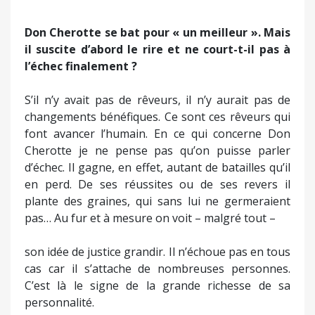
plante des graines, qui sans lui ne germeraient
pas… Au fur et à mesure on voit – malgré tout –
son idée de justice grandir. Il n’échoue pas en tous
cas car il s’attache de nombreuses personnes.
C’est là le signe de la grande richesse de sa
personnalité.
Le choix de Michel Scotto di Carlo pour
interpréter Don Cherottu s’est-il imposé
rapidement à vous ?
Oui, même si une interprétation en langue corse
représentait à ses yeux une difficulté. Mais j’ai
l’habitude de surmonter ce genre de handicap, je l’
ai déjà démontrer. Autre problème pour lui : son
texte était énorme à apprendre ! Je dois en outre