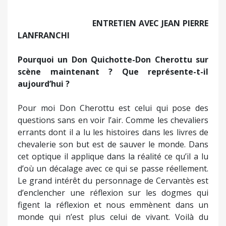
chevalerie son but est de sauver le monde. Dans
cet optique il applique dans la réalité ce qu’il a lu
d’où un décalage avec ce qui se passe réellement.
Le grand intérêt du personnage de Cervantès est
d’enclencher une réflexion sur les dogmes qui
figent la réflexion et nous emmènent dans un
monde qui n’est plus celui de vivant. Voilà du
moins ma lecture personnelle de Don Cherottu…
Pourquoi une adaptation théâtrale en trois
parties de l’œuvre de Cervantès ?
Je n’aurais pas pu condenser cette œuvre en une
heure trente même si je m’étais contenté d’en
extraire seulement quelques aventures de
l’homme à la triste figure et même si ces extraits
nous parlent aujourd’hui. Avant de me lancer dans