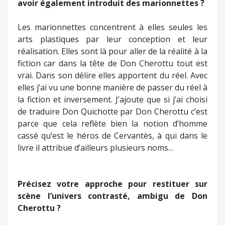
cassé qu’est le héros de Cervantès, à qui dans le
livre il attribue d’ailleurs plusieurs noms…
Précisez votre approche pour restituer sur
scène l’univers contrasté, ambigu de Don
Cherottu ?
J’ai demandé aux acteurs de ne pas travailler la
psychologie de leurs personnages qui doivent
rester ce qu’ils sont dans chaque nouvelle
aventure… Sauf lorsque Don Cherottu meurt et
qu’il déclare : « Je ne suis plus Don Cherottu ».
Toutefois il demeure toujours un homme bon,
même lorsque son côté redresseur de torts vire
au burlesque.
Das la présentation de votre spectacle vous