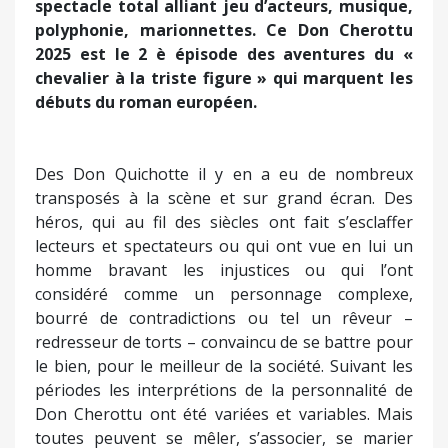
homme bravant les injustices ou qui l’ont
considéré comme un personnage complexe,
bourré de contradictions ou tel un rêveur –
redresseur de torts – convaincu de se battre pour
le bien, pour le meilleur de la société. Suivant les
périodes les interprétions de la personnalité de
Don Cherottu ont été variées et variables. Mais
toutes peuvent se mêler, s’associer, se marier
pour autoriser un spectacle imprégné de liberté…
alors les différences et divergences
d’appréciations du héros de Cervantès viennent
s’additionner, se compléter, s’unir…
Dans le second épisode de Don Cherottu l’accent
est mis sur l’amalgame entre réel et imaginaire
ainsi qu’il en avait été dans la première partie de
2024, mais en ce second temps il ira jusqu’à
affronter l’imaginaire comme lorsqu’il s’en prend
aux marionnettes dont il estime qu’elles n’ont pas