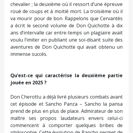
jouée en 2025 ?
Don Cherottu a déjà livré plusieurs combats avant
cet épisode et Sancho Panza – Sancho la pansa
prend de plus en plus de place. Admirateur de son
maître ses propos laudateurs envers celui-ci
commencent à comporter quelques bribes de
philosophie. Cette évolution de Pancho permet de
faire remarquer le délire de Don Cherottu qualifié
d’enchantement par les romans de chevalerie de
l’époque. On peut se demander alors comment
est-il possible d’appliquer ses rêves au réel. N’est-
ce pas dangereux … Vivre ceux-ci en les
transposant à la lettre dans la réalité est-il
réalisable … En voulant plus de justice le héros de
Cervantès fait certes des erreurs inévitables
néanmoins sans altérer sa démarche. Originalité
encore en peignant quantité de personnages du
plus humble au plus célèbre Cervantès fait preuve