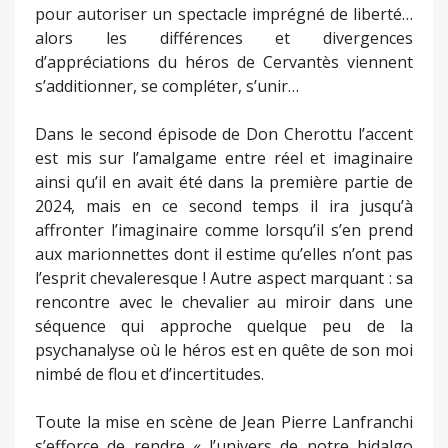
l’esprit chevaleresque ! Autre aspect marquant : sa
rencontre avec le chevalier au miroir dans une
séquence qui approche quelque peu de la
psychanalyse où le héros est en quête de son moi
nimbé de flou et d’incertitudes.
Toute la mise en scène de Jean Pierre Lanfranchi
s’efforce de rendre « l’univers de notre hidalgo
magique, extraordinaire, fantasmagorique »,
souligne-t-il. La scénographie d’Alice Delorenzi,
extrêmement soignée et riche, ne doit pas
forcément être révélée pour ménager bouffées
d’étonnements et surprises réservées au public !
Assistante à la mise en scène, Marzia Gambarella
est comédienne- marionnettiste. Des
marionnettes, qui sont sa spécialité, elle précise
qu’elles sont « un outil dramatique très puissant, à
la limite entre concret et abstrait, animé et
inanimé, vie et non-vie. Actrice, metteuse en