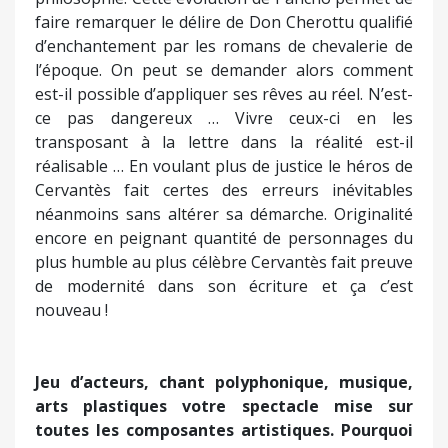
de modernité dans son écriture et ça c’est
nouveau !
Jeu d’acteurs, chant polyphonique, musique,
arts plastiques votre spectacle mise sur
toutes les composantes artistiques. Pourquoi
avoir également introduit des marionnettes ?
Les marionnettes concentrent à elles seules les
arts plastiques par leur conception et leur
réalisation. Elles sont là pour aller de la réalité à la
fiction car dans la tête de Don Cherottu tout est
vrai. Dans son délire elles apportent du réel. Avec
elles j’ai vu une bonne manière de passer du réel à
la fiction et inversement. J’ajoute que si j’ai choisi
de traduire Don Quichotte par Don Cherottu c’est
parce que cela reflète bien la notion d’homme