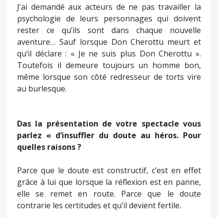
parlez « d’insuffler du doute au héros. Pour
quelles raisons ?
Parce que le doute est constructif, c’est en effet
grâce à lui que lorsque la réflexion est en panne,
elle se remet en route. Parce que le doute
contrarie les certitudes et qu’il devient fertile.
Don Cherotte se bat pour « un meilleur ». Mais
il suscite d’abord le rire et ne court-t-il pas à
l’échec finalement ?
S’il n’y avait pas de rêveurs, il n’y aurait pas de
changements bénéfiques. Ce sont ces rêveurs qui
font avancer l’humain. En ce qui concerne Don
Cherotte je ne pense pas qu’on puisse parler
d’échec. Il gagne, en effet, autant de batailles qu’il
en perd. De ses réussites ou de ses revers il