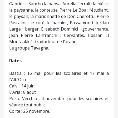
Bastia : 16 mai pour les scolaires et 17 mai à
l’Alb’Oru.
Calvi : 14 juin.
L’Aria : 8 août.
Porto Vecchio : 4 novembre pour les scolaires et
séance tout public.
Corte : 25 novembre.
ENTRETIEN AVEC JEAN PIERRE
LANFRANCHI
Pourquoi un Don Quichotte-Don Cherottu sur
scène maintenant ? Que représente-t-il
aujourd’hui ?
Pour moi Don Cherottu est celui qui pose des
questions sans en voir l’air. Comme les chevaliers
errants dont il a lu les histoires dans les livres de