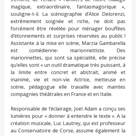
scène, pédagogue elle travaille avec maintes
compagnies théâtrales en France et en Italie.
Responsable de l’éclairage, Joël Adam a conçu ses
lumières pour « donner à entendre le texte ». A la
création musicale, Luc Lautrey, qui est professeur
au Conservatoire de Corse, assume également la
direction de l’Orchestre Henri Tomasi. Sa
composition originale du spectacle, Don Cherottu,
doit permettre « d’accéder à un espace de liberté »
… pour lequel il a libéré pleinement son
imagination. Au son, Franck Rossi, spécialiste en la
matière, s’est fixé l’objectif de soutenir les
émotions et l’histoire de Don Cherottu. A ne pas
oublier que la traduction en corse est l’œuvre de
Sonia Moretti, poétesse réputée, sensible et
généreuse.