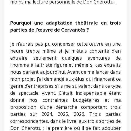
mon projet j’ai demandé aux élus qui financent ce
genre d’entreprises s’ils me suivaient dans ce type
de spectacle vivant. C’était indispensable étant
donné nos contraintes budgétaires et ma
proposition d’une démarche comportant trois
parties sur 2024, 2025, 2026. Trois parties
correspondantes, dans le livre, aux trois sorties de
Don Cherottu : la première où il se fait adouber
chevalier ; la deuxième où il ressort d’une épreuve
roué de coups et à moitié mort. La troisième où il
va mourir pour de bon. Rappelons que Cervantès
a écrit le second volume de Don Quichotte à dix
ans d’intervalle car entre-temps un plagiaire avait
voulu l’imiter en publiant une soi-disant suite des
aventures de Don Quichotte qui avait obtenu un
immense succès.
Qu’est-ce qui caractérise la deuxième partie