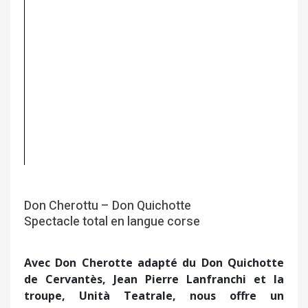
Don Cherottu – Don Quichotte
Spectacle total en langue corse
Avec Don Cherotte adapté du Don Quichotte
de Cervantès, Jean Pierre Lanfranchi et la
troupe, Unità Teatrale, nous offre un
spectacle total alliant jeu d’acteurs, musique,
polyphonie, marionnettes. Ce Don Cherottu
2025 est le 2 è épisode des aventures du «
chevalier à la triste figure » qui marquent les
débuts du roman européen.
Des Don Quichotte il y en a eu de nombreux
transposés à la scène et sur grand écran. Des
héros, qui au fil des siècles ont fait s’esclaffer
lecteurs et spectateurs ou qui ont vue en lui un