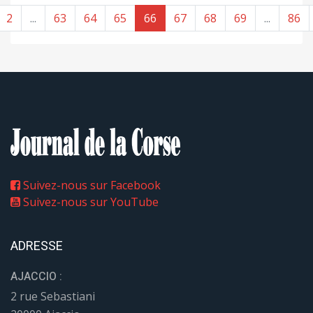
2
...
63
64
65
66
67
68
69
...
86
Suivez-nous sur Facebook
Suivez-nous sur YouTube
ADRESSE
AJACCIO :
2 rue Sebastiani