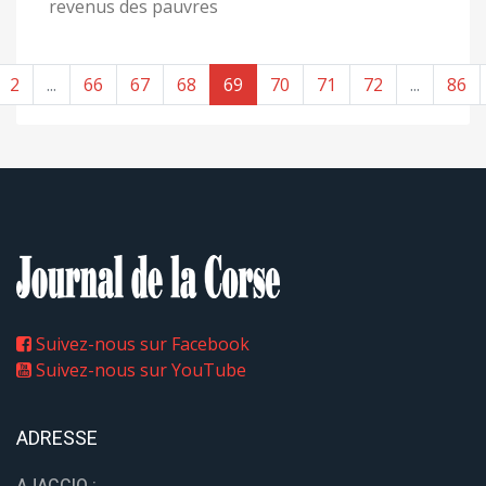
revenus des pauvres
2
...
66
67
68
69
70
71
72
...
86
Suivez-nous sur Facebook
Suivez-nous sur YouTube
ADRESSE
AJACCIO :