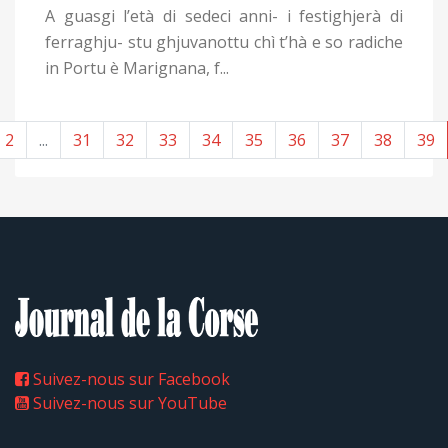
A guasgi l’età di sedeci anni- i festighjerà di
ferraghju- stu ghjuvanottu chì t’hà e so radiche
in Portu è Marignana, f...
2
...
31
32
33
34
35
36
37
38
39
Suivez-nous sur Facebook
Suivez-nous sur YouTube