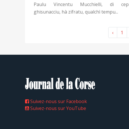
Paulu Vincentu Mucchielli, di cep
ghisunacciu, hà zifratu, qualchì tempu...
‹
1
Suivez-nous sur Facebook
Suivez-nous sur YouTube