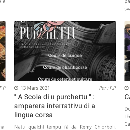
e e
pa
sv
F.P
13 Mars 2021
Par : F.P
" A Scola di u purchettu " :
C
amparera interrattivu di a
Do
lingua corsa
l’
Ca
na,
Natu qualchì tempu fà da Remy Chiorboli,