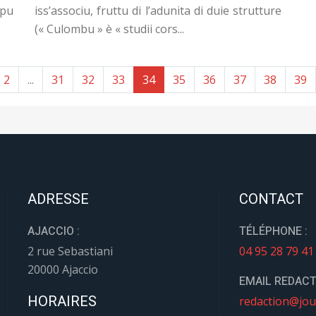
pu
iss’associu, fruttu di l’adunita di duie strutture
(« Culombu » è « studii cors...
2
...
31
32
33
34
35
36
37
38
39
ADRESSE
CONTACT
AJACCIO :
TÉLÉPHONE :
2 rue Sebastiani
04 95 28 79 41
20000 Ajaccio
EMAIL REDACT
HORAIRES
redaction@jou