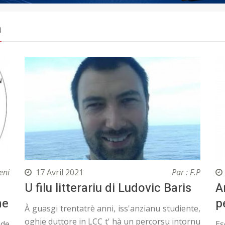
a
eni
17 Avril 2021
Par : F.P
U filu litterariu di Ludovic Baris
A
he
p
À guasgi trentatrè anni, iss'anzianu studiente,
oghje duttore in LCC t' hà un percorsu intornu
 de
Es