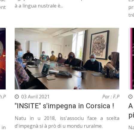
à a lingua nustrale è...
nt
pr
tr
h.P
03 Avril 2021
Par : F.P
"INSITE" s'impegna in Corsica !
A
p
Natu in u 2018, iss'associu face a scelta
d'impegnà si à prò di u mondu ruralme.
 in
Na