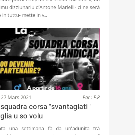
imu dizziunariu d’Antone Marielli- ci ne serà
è in tuttu- mette in v...
27 Mars 2021
Par : F.P
 squadra corsa "svantagiati "
iglia u so volu
ta una settimana fà da un'adunita trà