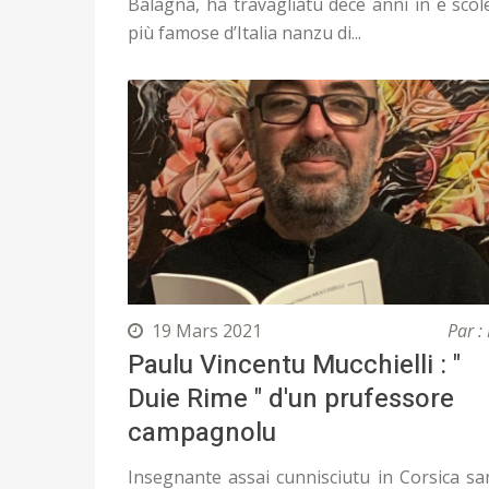
Balagna, hà travagliatu dece anni in e scol
più famose d’Italia nanzu di...
19 Mars 2021
Par : 
Paulu Vincentu Mucchielli : "
Duie Rime " d'un prufessore
campagnolu
Insegnante assai cunnisciutu in Corsica sa