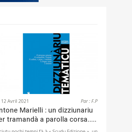
12 Avril 2021
Par : F.P
ntone Marielli : un dizziunariu
er tramandà a parolla corsa.....
ciutu pochi tempi fà à « Scudu Edizione », un