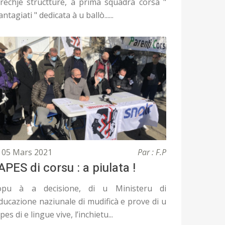
rechje structture, a prima squadra corsa "
antagiati " dedicata à u ballò......
05 Mars 2021
Par : F.P
APES di corsu : a piulata !
pu à a decisione, di u Ministeru di
Educazione naziunale di mudificà e prove di u
pes di e lingue vive, l’inchietu...