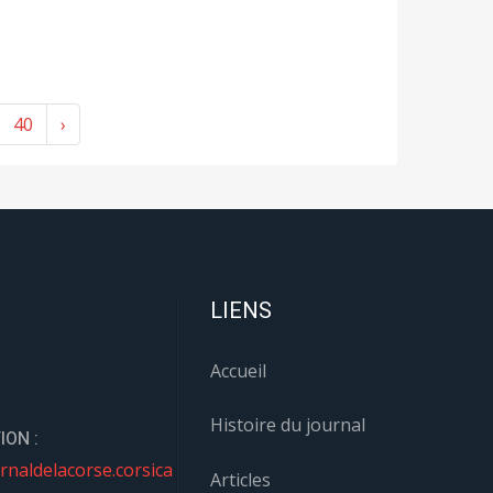
40
›
LIENS
Accueil
Histoire du journal
ION :
rnaldelacorse.corsica
Articles