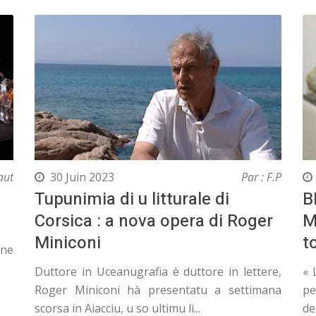
aut
30 Juin 2023
Par : F.P
Tupunimia di u litturale di
B
Corsica : a nova opera di Roger
M
Miniconi
t
une
Duttore in Uceanugrafia è duttore in lettere,
« 
Roger Miniconi hà presentatu a settimana
pe
scorsa in Aiacciu, u so ultimu li...
de