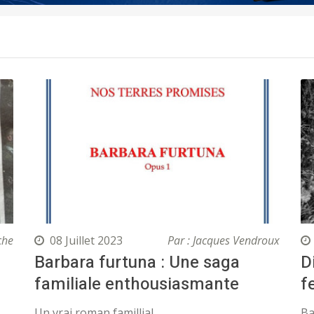
che
08 Juillet 2023
Par : Jacques Vendroux
Barbara furtuna : Une saga
D
familiale enthousiasmante
f
Un vrai roman famillial
Ba