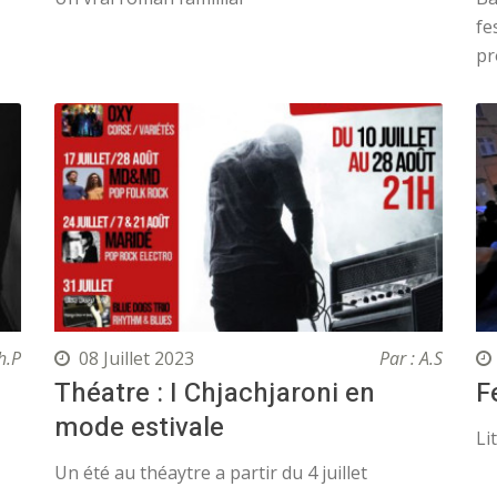
fe
pr
h.P
08 Juillet 2023
Par : A.S
Théatre : I Chjachjaroni en
F
mode estivale
Li
Un été au théaytre a partir du 4 juillet