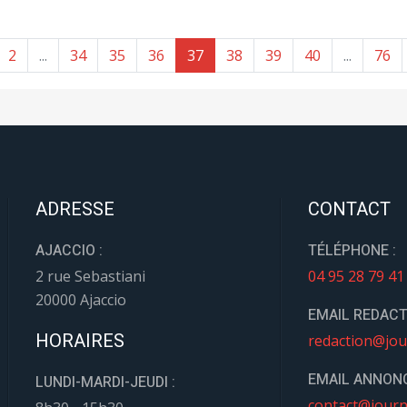
2
...
34
35
36
37
38
39
40
...
76
ADRESSE
CONTACT
AJACCIO :
TÉLÉPHONE :
2 rue Sebastiani
04 95 28 79 41
20000 Ajaccio
EMAIL REDACT
HORAIRES
redaction@jou
EMAIL ANNONC
LUNDI-MARDI-JEUDI :
contact@journ