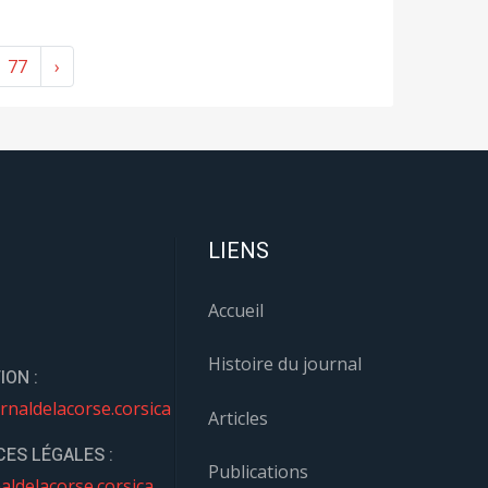
77
›
LIENS
Accueil
Histoire du journal
ION :
rnaldelacorse.corsica
Articles
ES LÉGALES :
Publications
aldelacorse.corsica