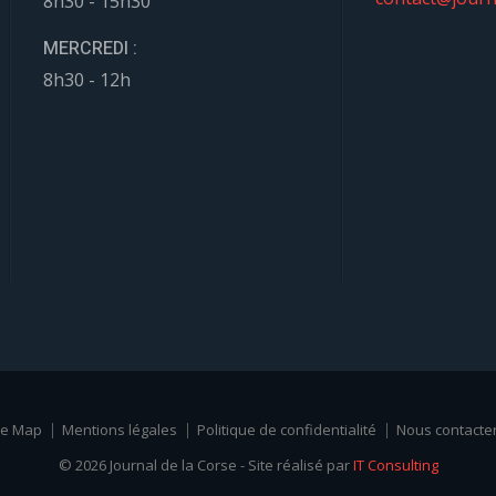
8h30 - 15h30
MERCREDI :
8h30 - 12h
te Map
Mentions légales
Politique de confidentialité
Nous contacte
© 2026 Journal de la Corse - Site réalisé par
IT Consulting