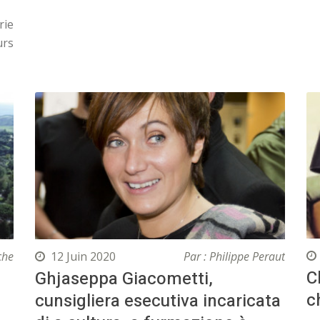
rie
urs
che
12 Juin 2020
Par : Philippe Peraut
C
Ghjaseppa Giacometti,
c
cunsigliera esecutiva incaricata