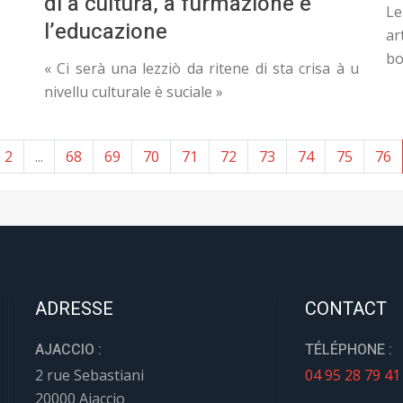
di a cultura, a furmazione è
Le
l’educazione
ar
bo
« Ci serà una lezziò da ritene di sta crisa à u
nivellu culturale è suciale »
2
...
68
69
70
71
72
73
74
75
76
ADRESSE
CONTACT
AJACCIO :
TÉLÉPHONE :
2 rue Sebastiani
04 95 28 79 41
20000 Ajaccio