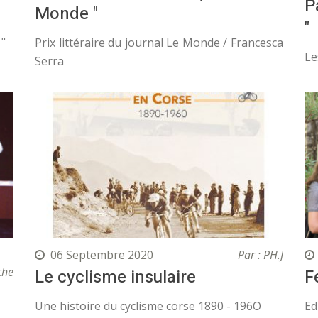
P
Monde "
"
 "
Prix littéraire du journal Le Monde / Francesca
Le
Serra
06 Septembre 2020
Par : PH.J
che
Le cyclisme insulaire
F
Une histoire du cyclisme corse 1890 - 196O
Ed