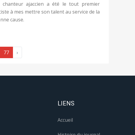
 chanteur ajaccien a été le tout premier
tiste à mes mettre son talent au service de la
nne cause.
77
›
LIENS
Accueil
Histoire du journal