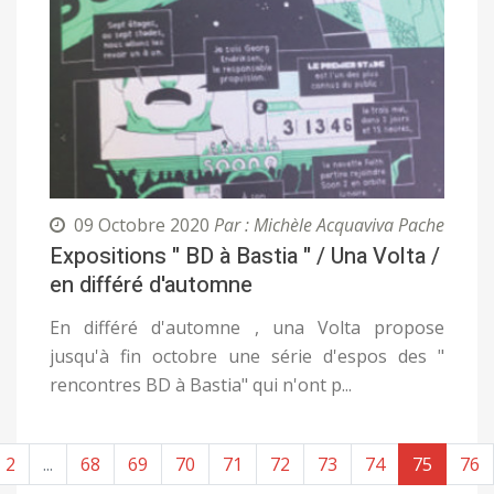
09 Octobre 2020
Par : Michèle Acquaviva Pache
Expositions " BD à Bastia " / Una Volta /
en différé d'automne
En différé d'automne , una Volta propose
jusqu'à fin octobre une série d'espos des "
rencontres BD à Bastia" qui n'ont p...
2
...
68
69
70
71
72
73
74
75
76