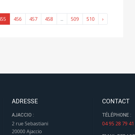
455
456
457
458
...
509
510
›
ADRESSE
CONTACT
AJACCIO :
TÉLÉPHONE :
2 rue Sebastiani
04 95 28 79 41
20000 Ajaccio