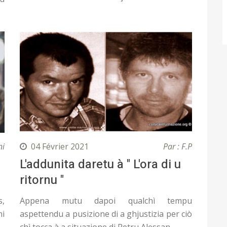
ni
04 Février 2021
Par : F.P
L'addunita daretu à " L'ora di u
ritornu "
s,
Appena mutu dapoi qualchì tempu
ni
aspettendu a pusizione di a ghjustizia per ciò