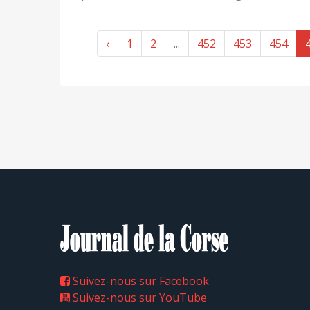
‹
1
2
...
452
453
454
Suivez-nous sur Facebook
Suivez-nous sur YouTube