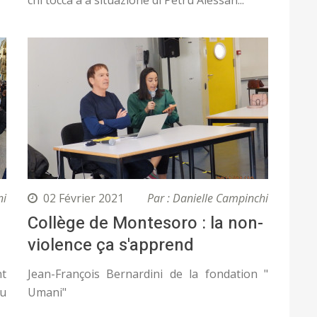
chì tocca à a situazione di Petru Alessan...
ni
02 Février 2021
Par : Danielle Campinchi
Collège de Montesoro : la non-
violence ça s'apprend
nt
Jean-François Bernardini de la fondation "
nu
Umani"