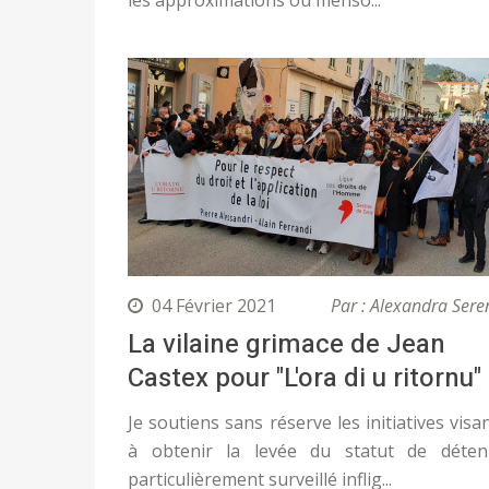
les approximations ou menso...
04 Février 2021
Par : Alexandra Sere
La vilaine grimace de Jean
Castex pour "L'ora di u ritornu"
Je soutiens sans réserve les initiatives visa
à obtenir la levée du statut de déte
particulièrement surveillé inflig...