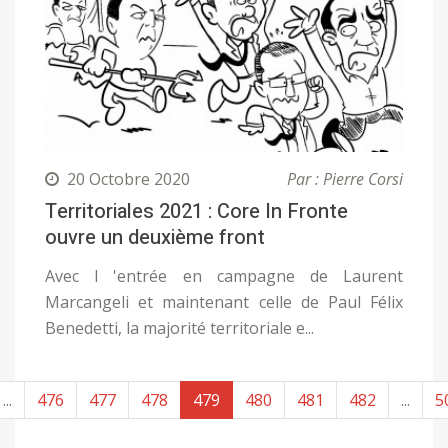
20 Octobre 2020
Par : Pierre Corsi
Territoriales 2021 : Core In Fronte
ouvre un deuxième front
Avec l 'entrée en campagne de Laurent
Marcangeli et maintenant celle de Paul Félix
Benedetti, la majorité territoriale e...
...
476
477
478
479
480
481
482
...
5