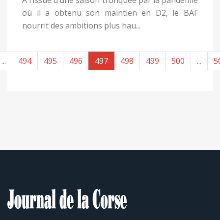
où il a obtenu son maintien en D2, le BAF
nourrit des ambitions plus hau...
...
494
495
496
497
498
499
500
...
5