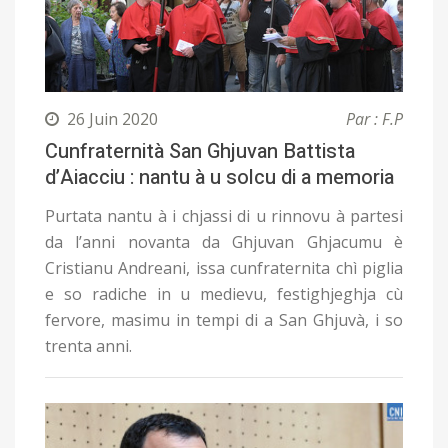
26 Juin 2020
Par : F.P
Cunfraternità San Ghjuvan Battista
d’Aiacciu : nantu à u solcu di a memoria
Purtata nantu à i chjassi di u rinnovu à partesi
da l’anni novanta da Ghjuvan Ghjacumu è
Cristianu Andreani, issa cunfraternita chì piglia
e so radiche in u medievu, festighjeghja cù
fervore, masimu in tempi di a San Ghjuvà, i so
trenta anni.