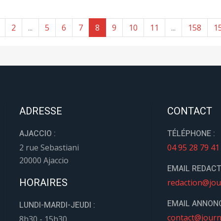
2
...
5
6
7
8
9
10
11
...
158
1
ADRESSE
CONTACT
AJACCIO :
TÉLÉPHONE :
2 rue Sebastiani
04 95 28 79 41
20000 Ajaccio
EMAIL REDACT
HORAIRES
redaction@jou
EMAIL ANNONC
LUNDI-MARDI-JEUDI :
contact@journ
8h30 - 15h30