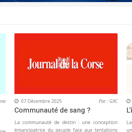
ana
07 Décembre 2025
Par : GXC
Communauté de sang ?
L
La communauté de destin : une conception
La
émancipatrice du peuple face aux tentations
un
une