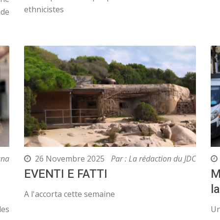
ethnicistes
 de
ana
26 Novembre 2025
Par : La rédaction du JDC
EVENTI E FATTI
M
l
A l'accorta cette semaine
les
Un