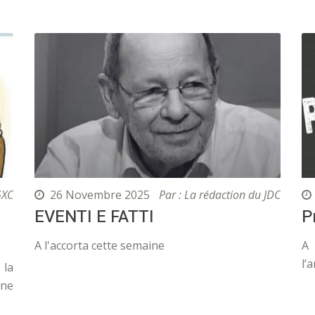
GXC
26 Novembre 2025
Par : La rédaction du JDC
EVENTI E FATTI
P
A l'accorta cette semaine
A 
l’
 la
une