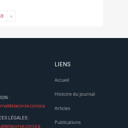
59
›
LIENS
Accueil
Histoire du journal
ION :
rnaldelacorse.corsica
Articles
ES LÉGALES :
Publications
aldelacorse.corsica