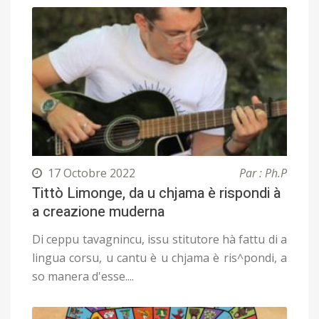
17 Octobre 2022
Par : Ph.P
Tittò Limonge, da u chjama è rispondi à
a creazione muderna
Di ceppu tavagnincu, issu stitutore hà fattu di a
lingua corsu, u cantu è u chjama è ris^pondi, a
so manera d'esse....