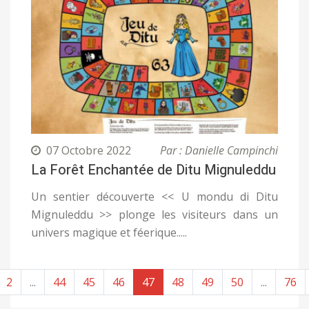
07 Octobre 2022
Par : Danielle Campinchi
La Forêt Enchantée de Ditu Mignuleddu
Un sentier découverte << U mondu di Ditu
Mignuleddu >> plonge les visiteurs dans un
univers magique et féerique.....
2
...
44
45
46
47
48
49
50
...
76