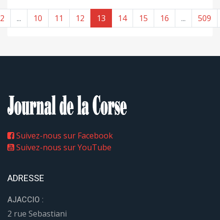
2
...
10
11
12
13
14
15
16
...
509
Suivez-nous sur Facebook
Suivez-nous sur YouTube
ADRESSE
AJACCIO :
2 rue Sebastiani