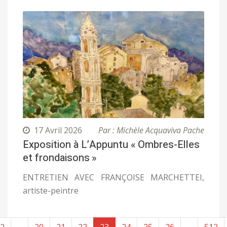
17 Avril 2026
Par : Michèle Acquaviva Pache
Exposition à L’Appuntu « Ombres-Elles
et frondaisons »
ENTRETIEN AVEC FRANÇOISE MARCHETTEI,
artiste-peintre
2
...
20
21
22
23
24
25
26
...
512