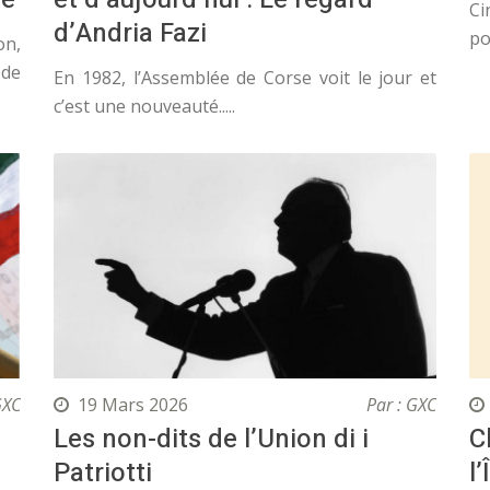
Ci
d’Andria Fazi
po
on,
 de
En 1982, l’Assemblée de Corse voit le jour et
c’est une nouveauté.....
GXC
19 Mars 2026
Par : GXC
Les non-dits de l’Union di i
C
Patriotti
l