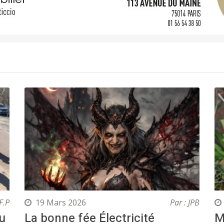
F.P
19 Mars 2026
Par : JPB
tu
La bonne fée Électricité
M