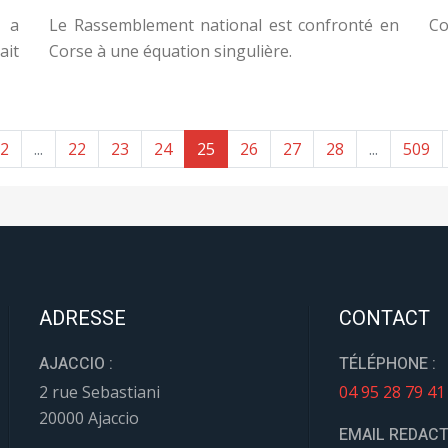
y a
Le Rassemblement national est confronté en
Co
ait
Corse à une équation singulière.
2
...
22
23
24
25
26
27
28
...
509
ADRESSE
CONTACT
AJACCIO :
TÉLÉPHONE :
2 rue Sebastiani
04 95 28 79 41
20000 Ajaccio
EMAIL REDACT