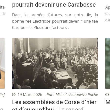
pourrait devenir une Carabosse
ita
Ap
 di
d’
Dans les années futures, sur notre île, la
da
bonne fée Électricité pourrait devenir une fée
Carabosse. Plusieurs facteurs...
Ph.J
19 Mars 2026
Par : Michèle Acquaviva Pache
Les assemblées de Corse d’hier
M
se
et d’aujourd’hui : Le regard