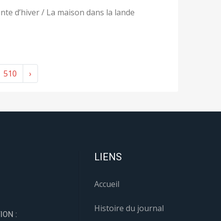
nte d’hiver / La maison dans la lande
510
›
LIENS
Accueil
Histoire du journal
ION :