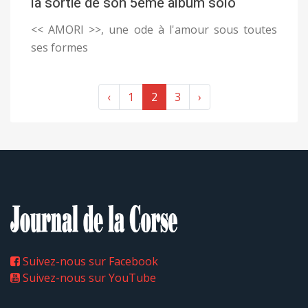
la sortie de son 5ème album solo
<< AMORI >>, une ode à l'amour sous toutes
ses formes
‹
1
2
3
›
Suivez-nous sur Facebook
Suivez-nous sur YouTube