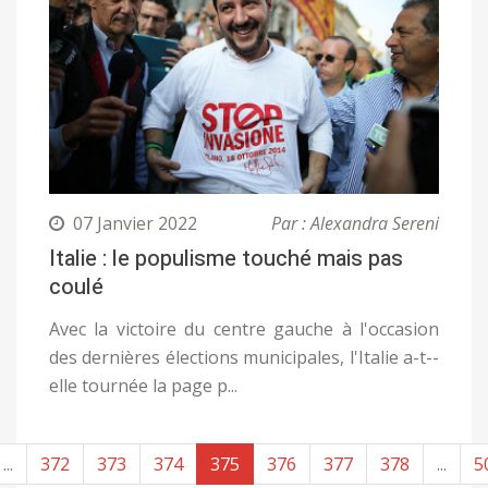
07 Janvier 2022
Par : Alexandra Sereni
Italie : le populisme touché mais pas
coulé
Avec la victoire du centre gauche à l'occasion
des dernières élections municipales, l'Italie a-t--
elle tournée la page p...
...
372
373
374
375
376
377
378
...
5