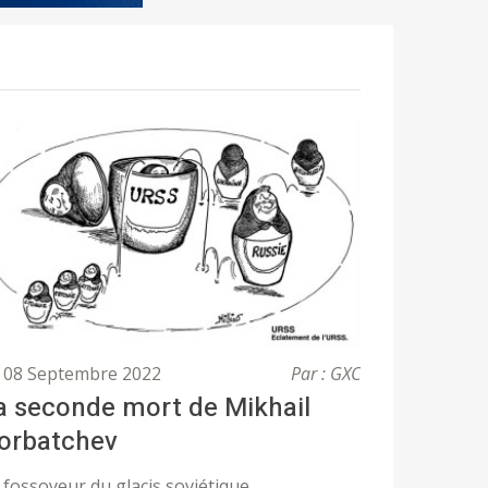
08 Septembre 2022
Par : GXC
a seconde mort de Mikhail
orbatchev
 fossoyeur du glacis soviétique.