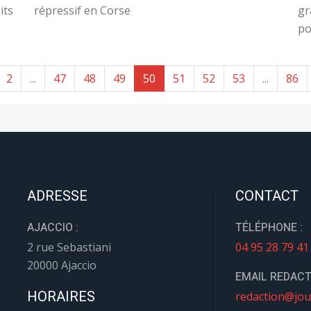
its
répressif en Corse
gr
po
2
...
47
48
49
50
51
52
53
...
86
ADRESSE
CONTACT
AJACCIO :
TÉLÉPHONE :
2 rue Sebastiani
04 95 28 79 41
20000 Ajaccio
EMAIL REDACT
HORAIRES
redaction@jou