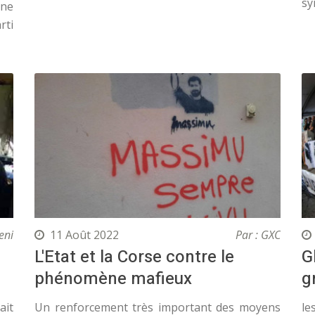
sy
une
rti
eni
11 Août 2022
Par : GXC
L'Etat et la Corse contre le
G
phénomène mafieux
g
ait
Un renforcement très important des moyens
le