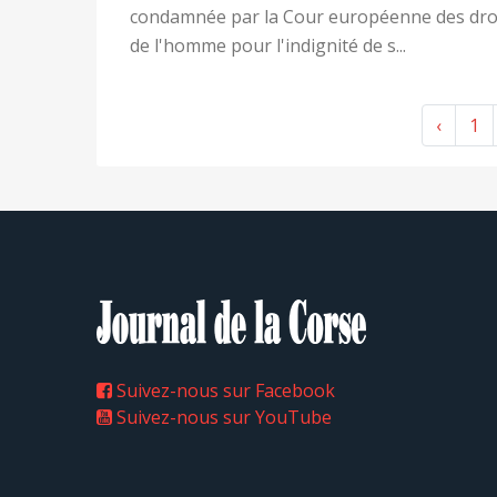
condamnée par la Cour européenne des dro
de l'homme pour l'indignité de s...
‹
1
Suivez-nous sur Facebook
Suivez-nous sur YouTube