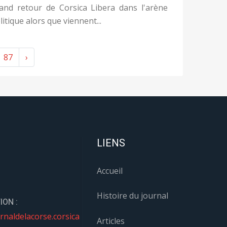
and retour de Corsica Libera dans l'arène
litique alors que viennent...
87
›
LIENS
Accueil
Histoire du journal
ION :
rnaldelacorse.corsica
Articles