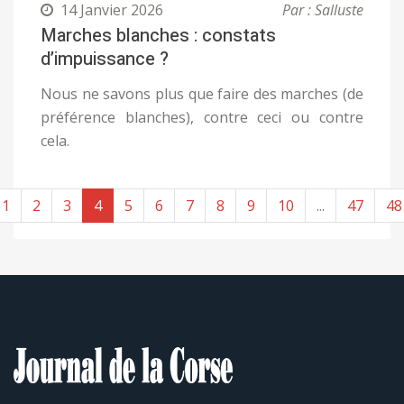
14 Janvier 2026
Par : Salluste
Marches blanches : constats
d’impuissance ?
Nous ne savons plus que faire des marches (de
préférence blanches), contre ceci ou contre
cela.
1
2
3
4
5
6
7
8
9
10
...
47
48