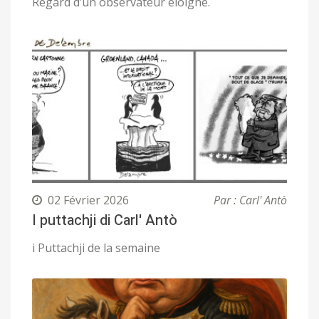
Regard d’un observateur éloigné.
02 Février 2026
Par : Carl' Antò
I puttachji di Carl' Antò
i Puttachji de la semaine