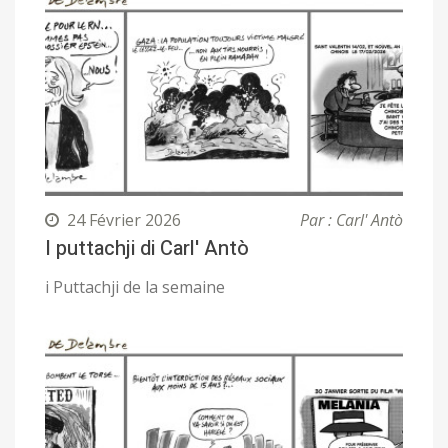
24 Février 2026
Par : Carl' Antò
I puttachji di Carl' Antò
i Puttachji de la semaine