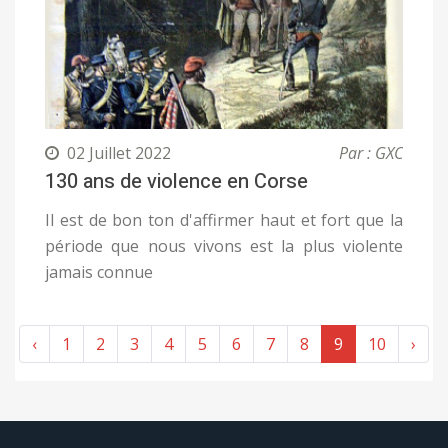
02 Juillet 2022
Par : GXC
130 ans de violence en Corse
Il est de bon ton d'affirmer haut et fort que la
période que nous vivons est la plus violente
jamais connue
‹
1
2
3
4
5
6
7
8
9
10
›