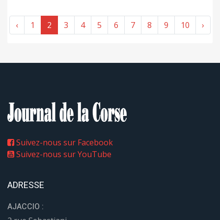
‹
1
2
3
4
5
6
7
8
9
10
›
Suivez-nous sur Facebook
Suivez-nous sur YouTube
ADRESSE
AJACCIO :