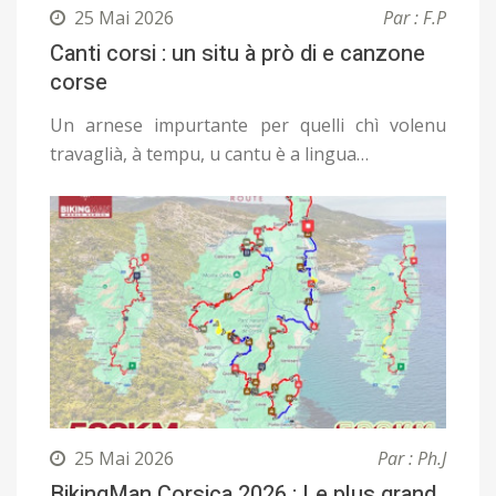
25 Mai 2026
Par : F.P
Canti corsi : un situ à prò di e canzone
corse
Un arnese impurtante per quelli chì volenu
travaglià, à tempu, u cantu è a lingua…
25 Mai 2026
Par : Ph.J
BikingMan Corsica 2026 : Le plus grand