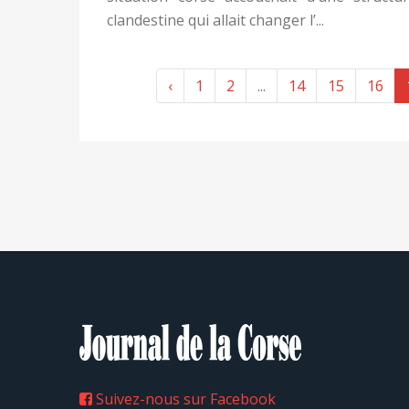
clandestine qui allait changer l’...
‹
1
2
...
14
15
16
Suivez-nous sur Facebook