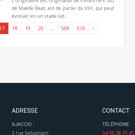
L’originalité deL’originalité de « Blanche », BD
de Maëlle Reat, est de parler du VIH, qui peut
évoluer en un stade sid...
17
18
19
20
...
509
510
›
ADRESSE
CONTACT
AJACCIO :
TÉLÉPHONE :
2 rue Sebastiani
04 95 28 79 41