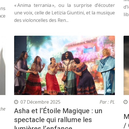
« Anima terrania », ou la surprise d’écouter
d’
ans
une voix, celle de Letizia Giuntini, et la musique
li
ace
des violoncelles des Ren...
07 Décembre 2025
Par : PL
che
Asha et l’Étoile Magique : un
M
spectacle qui rallume les
/
lumières l’enfance