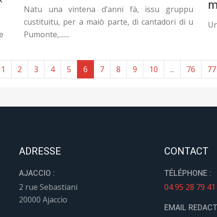
m
Natu una vintena d’anni fà, issu gruppu
custituitu, per a maiò parte, di cantadori di u
Un
Pumonte,.......
e
1
2
3
4
5
6
7
8
9
10
...
76
77
ADRESSE
CONTACT
AJACCIO :
TÉLÉPHONE :
2 rue Sebastiani
04 95 28 79 41
20000 Ajaccio
EMAIL REDACT