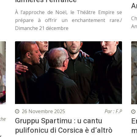
A
À l’approche de Noël, le Théâtre Empire se
Ch
prépare à offrir un enchantement rare./
An
Dimanche 21 décembre
26 Novembre 2025
Par : F.P
Gruppu Spartimu : u cantu
che
E
pulifonicu di Corsica è d’altrò
m
«