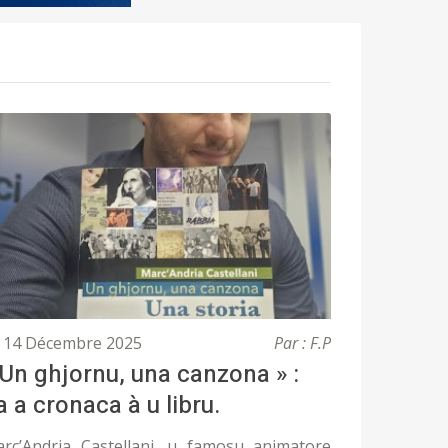
14 Décembre 2025
Par : F.P
 Un ghjornu, una canzona » :
a a cronaca à u libru.
rc’Andria Castellani, u famosu animatore