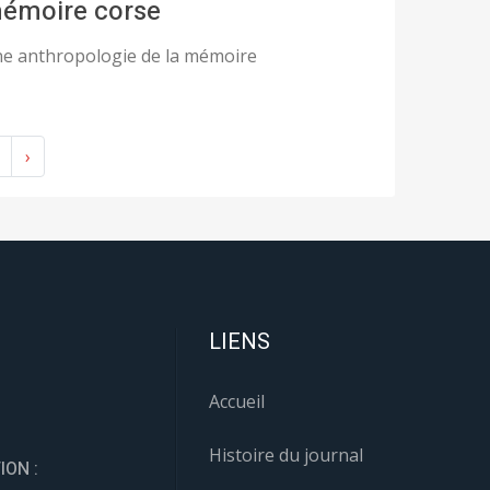
émoire corse
e anthropologie de la mémoire
›
LIENS
Accueil
Histoire du journal
ION :