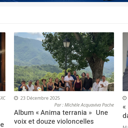
GXC
23 Décembre 2025
Par : Michèle Acquaviva Pache
«
Album « Anima terrania » Une
d
voix et douze violoncelles
se
Ma